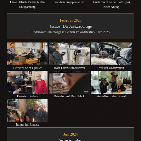
Uta & Ulrich Täuber bieten
vor dem Gruppentreffen
Erich macht seiner Lotti (94)
Entspannung
einen Antrag
Februar 2025
Justice - Die Justizreportage
Undercover - unterwegs mit einem Privatdetektiv / Dreh 2025
Detektiv beim Optiker
Team Dudzus undercover
Vor der Observation
Detektei Dudzus
Detektiv mit Durchblick
Anwältin Katrin Kunst
Immer im Einsatz
Juli 2024
Segen ist Leben