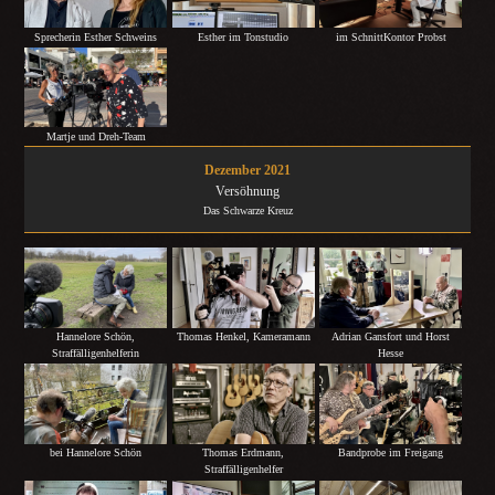
Sprecherin Esther Schweins
Esther im Tonstudio
im SchnittKontor Probst
Martje und Dreh-Team
Dezember 2021
Versöhnung
Das Schwarze Kreuz
Hannelore Schön,
Thomas Henkel, Kameramann
Adrian Gansfort und Horst
Straffälligenhelferin
Hesse
bei Hannelore Schön
Thomas Erdmann,
Bandprobe im Freigang
Straffälligenhelfer