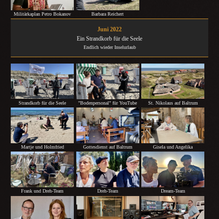
Militärkaplan Petro Bokanov
Barbara Reichert
Juni 2022
Ein Strandkorb für die Seele
Endlich wieder Inselurlaub
Strandkorb für die Seele
St. Nikolaus auf Baltrum
"Bodenpersonal" für YouTube
Martje und Holmfried
Gottesdienst auf Baltrum
Gisela und Angelika
Frank und Dreh-Team
Dreh-Team
Dream-Team