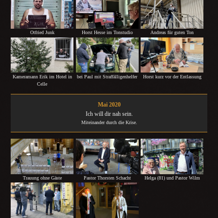
Otfried Junk
Horst Hesse im Tonstudio
Andreas für guten Ton
Kameramann Erik im Hotel in
bei Paul mit Straffälligenhelfer
Horst kurz vor der Entlassung
Celle
Mai 2020
Ich will dir nah sein.
Miteinander durch die Krise.
Trauung ohne Gäste
Pastor Thorsten Schacht
Helga (81) und Pastor Wilm