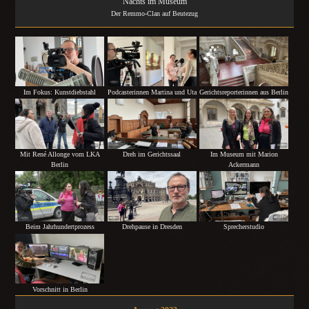
Nachts im Museum
Der Remmo-Clan auf Beutezug
Im Fokus: Kunstdiebstahl
Podcasterinnen Martina und Uta
Gerichtsreporterinnen aus Berlin
Mit René Allonge vom LKA
Dreh im Gerichtssaal
Im Museum mit Marion
Berlin
Ackermann
Drehpause in Dresden
Sprecherstudio
Beim Jahrhundertprozess
Vorschnitt in Berlin