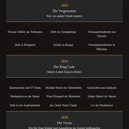
2011
Die Vergessenen.
Tod, wo andere Urlaub machen.
Thomas Müller am Todeszaun
Dreh im Grenzgebirge
Schauspielstudenten aus
Plovdiv
Dreh in Bulgarien
Klinik in Burgas
Prinzregententheater in
München
2014
Der King Code.
Martin Luther King in Berlin.
Spurensucher und TV-Team
Michael Meyer im Todestreifen
Geschichte zum Anfassen
Moderation an der Mauer
Peter Kloeppel als Moderator
Lehrer Daniel im Wasser
Dreh in der Sophienkirche
am Check Point Charly
vor der Moderation
2010
Der Verrat.
Wie die Stasi Kinder und Jugendliche als Spitzel mißbrauchte.