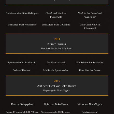
ChinA vor dem Stasi-Gefängnis
ChinA und NinA im
NinA in der Punk-Band
Plänterwald
"namenlos"
ehemalige Stasi-Hochschule
ehemaliges Stasi-Gefängnis
ChinA und NinA im
Plänterwald
2011
Kurzer Prozess.
Eine Seefahrt in den Stasiknast.
Spurensuche im Stasiarchiv
Am Ostessestrand.
Ein Schüler im Stasiknast.
Dreh auf Usedom.
Schüler als Spurensucher.
Dreh über der Ostsee.
2015
Auf der Flucht vor Boko Haram.
Reportage in Nord-Nigeria.
Dreh im Kriegsgebiet
Opfer von Boko Haram
Witwe aus Nord-Nigeria
Renate Ellmenreich hilft Waisen
Sie mussten die Hölle sehen.
Soldaten überall