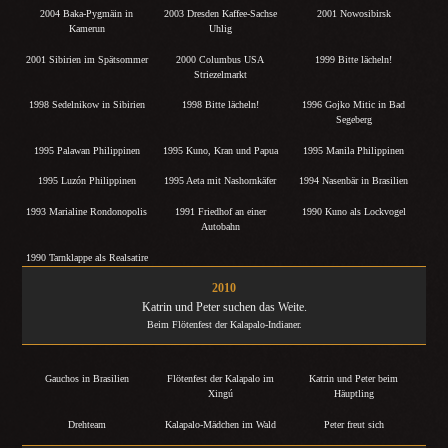
2004 Baka-Pygmäin in
2003 Dresden Kaffee-Sachse
2001 Nowosibirsk
Kamerun
Uhlig
2001 Sibirien im Spätsommer
2000 Columbus USA
1999 Bitte lächeln!
Striezelmarkt
1998 Sedelnikow in Sibirien
1998 Bitte lächeln!
1996 Gojko Mitic in Bad
Segeberg
1995 Palawan Philippinen
1995 Kuno, Kran und Papua
1995 Manila Philippinen
1995 Luzón Philippinen
1995 Aeta mit Nashornkäfer
1994 Nasenbär in Brasilien
1993 Marialine Rondonopolis
1991 Friedhof an einer
1990 Kuno als Lockvogel
Autobahn
1990 Tarnklappe als Realsatire
2010
Katrin und Peter suchen das Weite.
Beim Flötenfest der Kalapalo-Indianer.
Gauchos in Brasilien
Flötenfest der Kalapalo im
Katrin und Peter beim
Xingú
Häuptling
Drehteam
Kalapalo-Mädchen im Wald
Peter freut sich