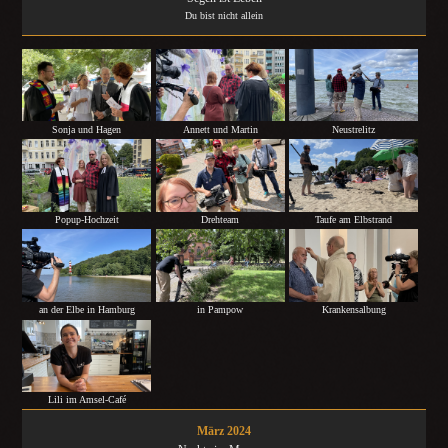
Du bist nicht allein
Sonja und Hagen
Annett und Martin
Neustrelitz
Popup-Hochzeit
Taufe am Elbstrand
Drehteam
an der Elbe in Hamburg
in Pampow
Krankensalbung
Lili im Amsel-Café
März 2024