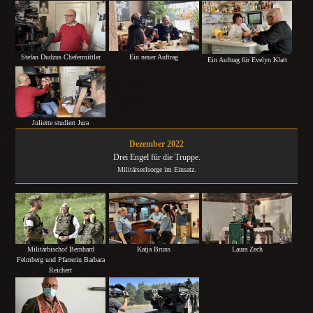
Stefan Dudzus Chefermittler
Ein neuer Auftrag
Ein Auftrag für Evelyn Klatt
Juliette studiert Jura
Dezember 2022
Drei Engel für die Truppe.
Militärseelsorge im Einsatz.
Militärbischof Bernhard
Katja Bruns
Laura Zech
Felmberg und Pfarrerin Barbara
Reichert