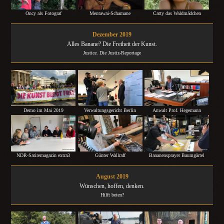
Catty das Waldmädchen
Oncy als Fotograf
Mentawai-Schamane
Dezember 2019
Alles Banane? Die Freiheit der Kunst.
Justice. Die Justiz-Reportage
Demo im Mai 2019
Verwaltungsgericht Berlin
Anwalt Prof. Hegemann
NDR-Satiremagazin extra3
Günter Wallraff
Bananensprayer Baumgärtel
August 2019
Wünschen, hoffen, denken.
Hilft beten?