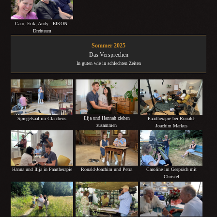
Caro, Erik, Andy - EIKON-
Drehteam
Sommer 2025
Das Versprechen
In guten wie in schlechten Zeiten
Ilija und Hannah ziehen
Spiegelsaal im Clärchens
Paartherapie bei Ronald-
zusammen
Joachim Markus
Hanna und Ilija in Paartherapie
Ronald-Joachim und Petra
Caroline im Gespräch mit
Christel