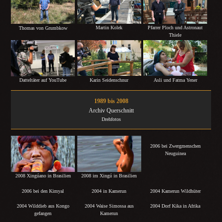
Martin Kolek
Pfarrer Ploch und Astronaut
Thomas von Grumbkow
Thiele
Karin Seidenschnur
Asli und Fatma Yener
Datteltäter auf YouTube
1989 bis 2008
Archiv Querschnitt
Drehfotos
2006 bei Zwergmenschen
Neuguinea
2008 Xingúano in Brasilien
2008 im Xingú in Brasilien
2006 bei den Kimyal
2004 in Kamerun
2004 Kamerun Wildhüter
2004 Wilddieb aus Kongo
2004 Waise Simossa aus
2004 Dorf Kika in Afrika
gefangen
Kamerun