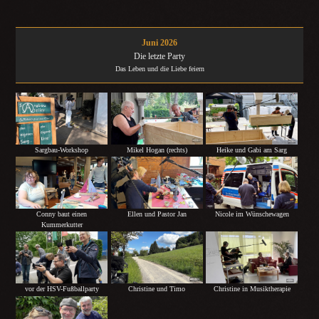
Juni 2026
Die letzte Party
Das Leben und die Liebe feiern
Sargbau-Workshop
Mikel Hogan (rechts)
Heike und Gabi am Sarg
Conny baut einen
Ellen und Pastor Jan
Nicole im Wünschewagen
Kummerkutter
vor der HSV-Fußballparty
Christine und Timo
Christine in Musiktherapie