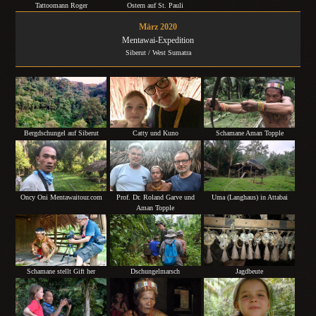
Tattoomann Roger
Ostern auf St. Pauli
März 2020
Mentawai-Expedition
Siberut / West Sumatra
Bergdschungel auf Siberut
Catty und Kuno
Schamane Aman Topple
Oncy Oni Mentawaitour.com
Prof. Dr. Roland Garve und
Uma (Langhaus) in Attabai
Aman Topple
Schamane stellt Gift her
Dschungelmarsch
Jagdbeute